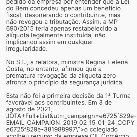
pedido da empresa por entender que a Lei
do Bem concedeu apenas um benefício
fiscal, desonerando o contribuinte, mas
não revogou a tributação. Assim, a MP
690/2015 teria apenas restabelecido a
alíquota legalmente instituída, não
implicando assim em qualquer
irregularidade.
No STJ, a relatora, ministra Regina Helena
Costa, no entanto, afirmou que a
prematura revogação da alíquota zero
afronta o princípio da segurança jurídica.
Esta não foi a primeira decisão da 1ª Turma
favorável aos contribuintes. Em 3 de
agosto de 2021,
JOTA+Full+List&utm_campaign=e6725f829e-
EMAIL_CAMPAIGN_2019_02_15_01_24_COPY_
e6725f829e-381988997\”>o colegiado
acolheu recurso da empresa CIL Comércio