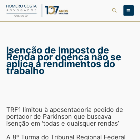
Ir
Pesquisar
para
o
conteúdo
Isenção de Imposto de
Renda por doença não se
aplica a rendimentos do
trabalho
TRF1 limitou à aposentadoria pedido de
portador de Parkinson que buscava
isenção em ‘todas e quaisquer rendas’
A 8ª Turma do Tribunal Regional Federal