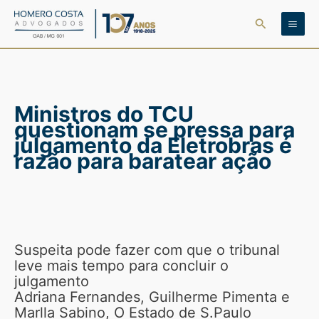
Ir
Pesquisar
para
o
conteúdo
Ministros do TCU
questionam se pressa para
julgamento da Eletrobras é
razão para baratear ação
Suspeita pode fazer com que o tribunal
leve mais tempo para concluir o
julgamento
Adriana Fernandes, Guilherme Pimenta e
Marlla Sabino, O Estado de S.Paulo