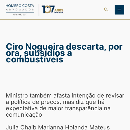
Ir
Pesquisar
para
o
conteúdo
Ciro Nogueira descarta, por
ora, subsídios a
combustíveis
Ministro também afasta intenção de revisar
a política de preços, mas diz que há
expectativa de maior transparência na
comunicação
Julia Chaib Marianna Holanda Mateus