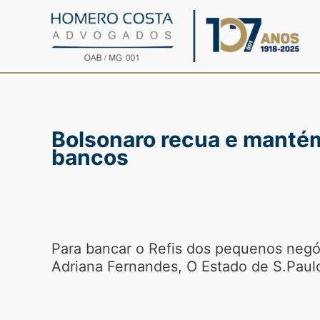
Ir
para
o
conteúdo
Bolsonaro recua e mantém
bancos
Para bancar o Refis dos pequenos negó
Adriana Fernandes, O Estado de S.Paul