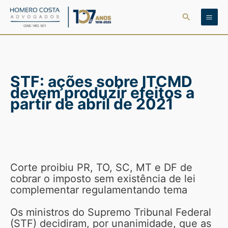
Ir
Pesquisar
para
o
conteúdo
STF: ações sobre ITCMD
devem produzir efeitos a
partir de abril de 2021
Corte proibiu PR, TO, SC, MT e DF de
cobrar o imposto sem existência de lei
complementar regulamentando tema
Os ministros do Supremo Tribunal Federal
(STF) decidiram, por unanimidade, que as