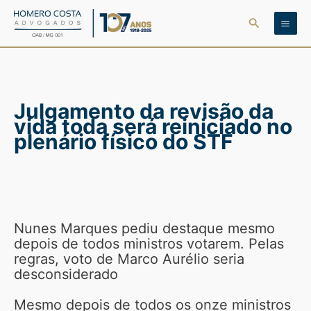
Ir
Pesquisar
para
o
conteúdo
Julgamento da revisão da
vida toda será reiniciado no
plenário físico do STF
Nunes Marques pediu destaque mesmo
depois de todos ministros votarem. Pelas
regras, voto de Marco Aurélio seria
desconsiderado
Mesmo depois de todos os onze ministros