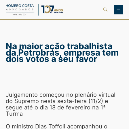
Ir
Pesquisar
para
o
conteúdo
Na maior ação trabalhista
da Petrobras, empresa tem
dois votos a seu favor
Julgamento começou no plenário virtual
do Supremo nesta sexta-feira (11/2) e
segue até o dia 18 de fevereiro na 1ª
Turma
O ministro Dias Toffoli acompanhou o