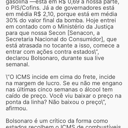
gasolina —está em R$ 0,69 a nossa parte,
o PIS/Cofins. Já a de governadores está
em média R$ 2,10, porque está em média
30% do valor final da bomba. Hoje entrei
em contado com o Ministério da Justiça
para que nossa Secon [Senacon, a
Secretaria Nacional do Consumidor], que
está atrasada no tocante a isso, comece a
entrar com ações contra estados\”,
declarou Bolsonaro, durante sua live
semanal.
\”O ICMS incide em cima do frete, incide
na margem de lucro. Se eu não me engano
nas últimas cinco semanas o álcool tem
caído de preço. Você viu baixar o preço na
ponta da linha? Não baixou o preço\”,
afirmou.
Bolsonaro é um crítico da forma como
estados recolhem o ICMS de combustíveis