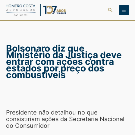
Ir
Pesquisar
para
o
conteúdo
Bolsonaro diz que
Ministério da Justiça deve
entrar com ações contra
estados por preço dos
combustíveis
Presidente não detalhou no que
consistiriam ações da Secretaria Nacional
do Consumidor