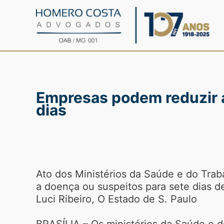
Ir
para
o
conteúdo
Empresas podem reduzir a
dias
Ato dos Ministérios da Saúde e do Tra
a doença ou suspeitos para sete dias 
Luci Ribeiro, O Estado de S. Paulo
BRASÍLIA – Os ministérios da Saúde e d