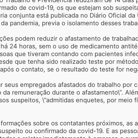
irmado de covid-19, os que estejam sob suspeit
ria conjunta está publicada no Diário Oficial da
o da pandemia, previa o isolamento desses trab
ações podem reduzir o afastamento de trabalha
 há 24 horas, sem o uso de medicamento antité
essoas que tiveram contando com pacientes inf
 desde que tenha sido realizado teste por mét
 após o contato, se o resultado do teste for neg
r seus empregados afastados do trabalho por 
o da remuneração durante o afastamento\”. Alé
os suspeitos, \”admitidas enquetes, por meio fí
rmações sobre os contatantes próximos, as ati
suspeito ou confirmado da covid-19. E as pess