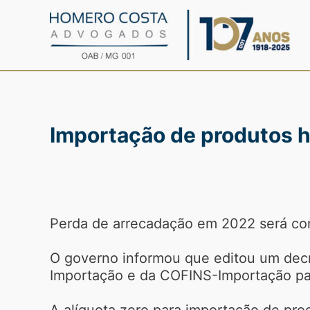
Ir
para
o
conteúdo
Importação de produtos ho
Perda de arrecadação em 2022 será com
O governo informou que editou um decr
Importação e da COFINS-Importação par
A alíquota zero para importação de prod