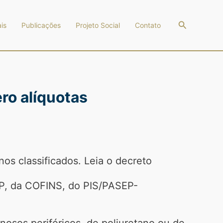
Pesquisar
is
Publicações
Projeto Social
Contato
ro alíquotas
s classificados. Leia o decreto
EP, da COFINS, do PIS/PASEP-
enosos periféricos, de poliuretano ou de