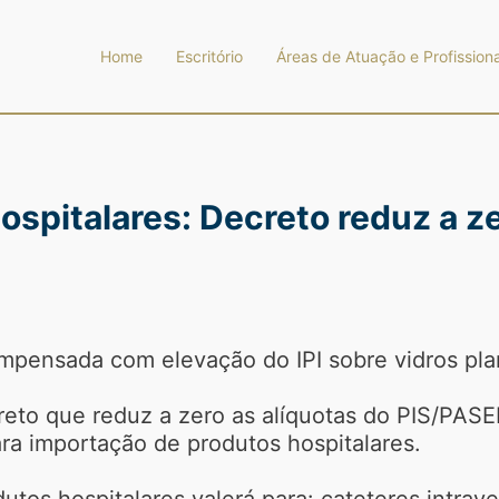
Home
Escritório
Áreas de Atuação e Profissiona
spitalares: Decreto reduz a ze
pensada com elevação do IPI sobre vidros plano
eto que reduz a zero as alíquotas do PIS/PAS
a importação de produtos hospitalares.
utos hospitalares valerá para: cateteres intrav