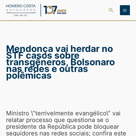
Ir
Pesquisar
para
o
conteúdo
Mendonça vai herdar no
STF casos sobre
transgêneros, Bolsonaro
nas redes e outras
polêmicas
Ministro \”terrivelmente evangélico\” vai
relatar processo que questiona se o
presidente da República pode bloquear
seguidores nas redes sociais; confira este