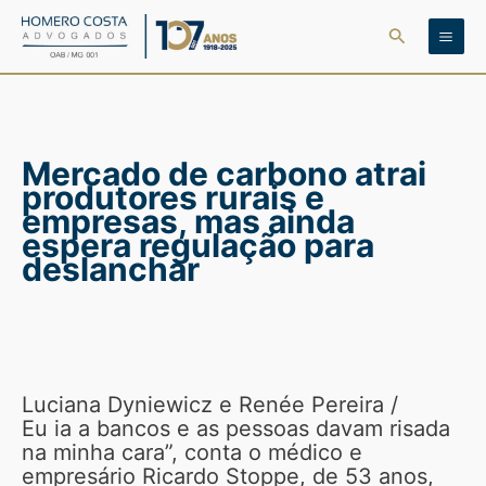
Ir
Pesquisar
para
o
conteúdo
Mercado de carbono atrai
produtores rurais e
empresas, mas ainda
espera regulação para
deslanchar
Luciana Dyniewicz e Renée Pereira /
Eu ia a bancos e as pessoas davam risada
na minha cara”, conta o médico e
empresário Ricardo Stoppe, de 53 anos,