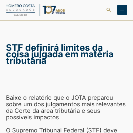
Ir
Pesquisar
para
o
conteúdo
STF definirá limites da
coisa julgada em matéria
tributária
Baixe o relatório que o JOTA preparou
sobre um dos julgamentos mais relevantes
da Corte da área tributária e seus
possíveis impactos
O Supremo Tribunal Federal (STF) deve