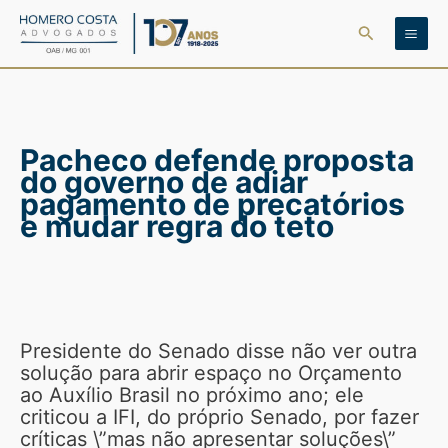
Ir
Pesquisar
para
o
conteúdo
Pacheco defende proposta
do governo de adiar
pagamento de precatórios
e mudar regra do teto
Presidente do Senado disse não ver outra
solução para abrir espaço no Orçamento
ao Auxílio Brasil no próximo ano; ele
criticou a IFI, do próprio Senado, por fazer
críticas \”mas não apresentar soluções\”