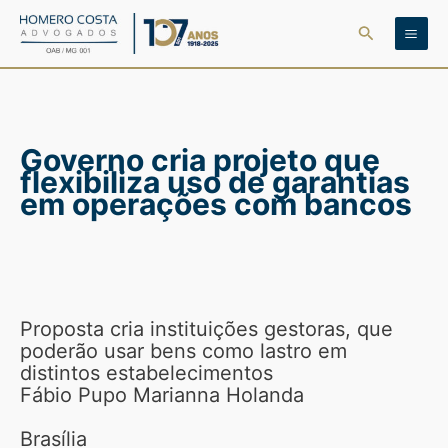
Ir
Pesquisar
para
o
conteúdo
Governo cria projeto que
flexibiliza uso de garantias
em operações com bancos
Proposta cria instituições gestoras, que
poderão usar bens como lastro em
distintos estabelecimentos
Fábio Pupo Marianna Holanda
Brasília