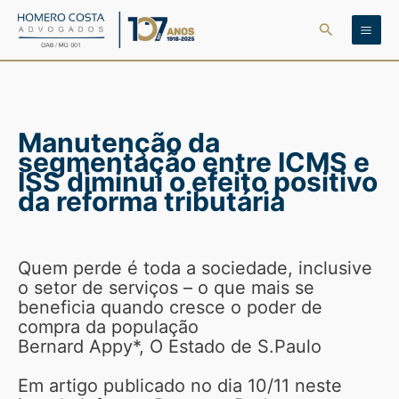
Ir
Pesquisar
para
o
conteúdo
Manutenção da
segmentação entre ICMS e
ISS diminui o efeito positivo
da reforma tributária
Quem perde é toda a sociedade, inclusive
o setor de serviços – o que mais se
beneficia quando cresce o poder de
compra da população
Bernard Appy*, O Estado de S.Paulo
Em artigo publicado no dia 10/11 neste