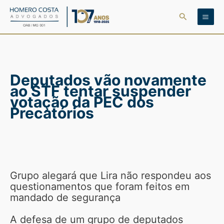
Ir
Pesquisar
para
o
conteúdo
Deputados vão novamente
ao STF tentar suspender
votação da PEC dos
Precatórios
Grupo alegará que Lira não respondeu aos
questionamentos que foram feitos em
mandado de segurança
A defesa de um grupo de deputados