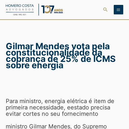
Ir
Pesquisar
para
o
conteúdo
Gilmar Mendes vota pela
constitucionalidade da
cobrança de 25% de ICMS
sobre energia
Para ministro, energia elétrica é item de
primeira necessidade, eestado precisa
evitar cortes no seu fornecimento
ministro Gilmar Mendes, do Supremo