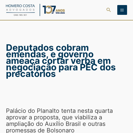
Ir
Pesquisar
para
o
conteúdo
Deputados cobram
emendas, e governo
ameaça cortar verba em
negociação para PEC dos
precatórios
Palácio do Planalto tenta nesta quarta
aprovar a proposta, que viabiliza a
ampliação do Auxílio Brasil e outras
promessas de Bolsonaro