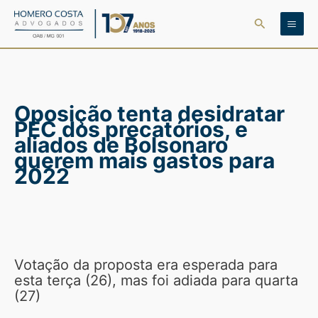
Ir
Pesquisar
para
o
conteúdo
Oposição tenta desidratar
PEC dos precatórios, e
aliados de Bolsonaro
querem mais gastos para
2022
Votação da proposta era esperada para
esta terça (26), mas foi adiada para quarta
(27)