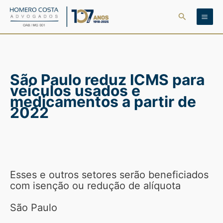
Ir
Pesquisar
para
o
conteúdo
São Paulo reduz ICMS para
veículos usados e
medicamentos a partir de
2022
Esses e outros setores serão beneficiados
com isenção ou redução de alíquota
São Paulo