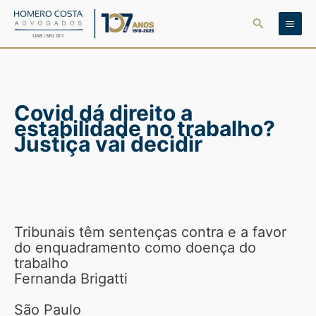
Ir
Pesquisar
para
o
conteúdo
Covid dá direito a
estabilidade no trabalho?
Justiça vai decidir
Tribunais têm sentenças contra e a favor
do enquadramento como doença do
trabalho
Fernanda Brigatti
São Paulo