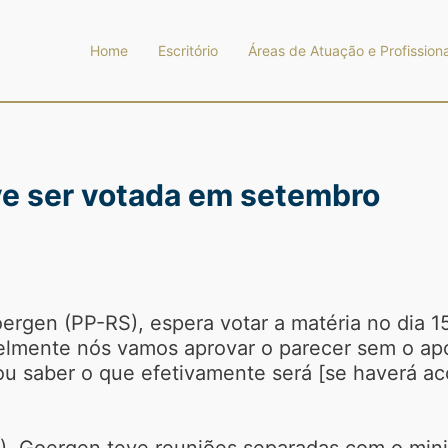
Home
Escritório
Áreas de Atuação e Profissiona
ve ser votada em setembro
oergen (PP-RS), espera votar a matéria no dia 
elmente nós vamos aprovar o parecer sem o apo
vou saber o que efetivamente será [se haverá a
9), Goergen teve reuniões separadas com o min