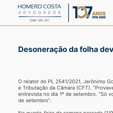
Ir
para
o
conteúdo
Desoneração da folha de
O relator do PL 2541/2021, Jerônimo G
e Tributação da Câmara (CFT). “Provav
entrevista no dia 1º de setembro. “Só 
de setembro”.
Na quarta-feira da semana passada (1/