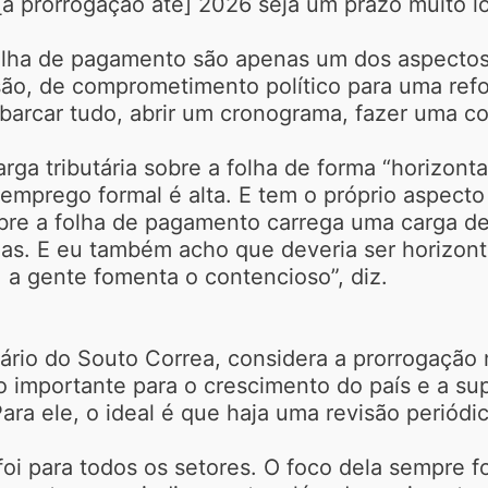
 [a prorrogação até] 2026 seja um prazo muito lo
folha de pagamento são apenas um dos aspectos 
esão, de comprometimento político para uma refo
barcar tudo, abrir um cronograma, fazer uma con
 tributária sobre a folha de forma “horizontal”
 emprego formal é alta. E tem o próprio aspecto
sobre a folha de pagamento carrega uma carga de
rias. E eu também acho que deveria ser horizont
 a gente fomenta o contencioso”, diz.
tário do Souto Correa, considera a prorrogação 
o importante para o crescimento do país e a s
ra ele, o ideal é que haja uma revisão periódic
oi para todos os setores. O foco dela sempre 