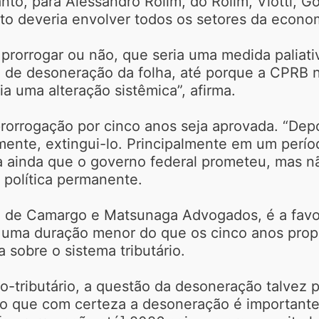
anto, para Alessandro Rolim, do Rolim, Viotti, 
to deveria envolver todos os setores da econo
prorrogar ou não, que seria uma medida paliati
de desoneração da folha, até porque a CPRB nã
ria uma alteração sistêmica”, afirma.
rorrogação por cinco anos seja aprovada. “Depoi
camente, extingui-lo. Principalmente em um perí
a ainda que o governo federal prometeu, mas 
 política permanente.
az de Camargo e Matsunaga Advogados, é a fav
 uma duração menor do que os cinco anos prop
sobre o sistema tributário.
co-tributário, a questão da desoneração talvez
cho que com certeza a desoneração é importante