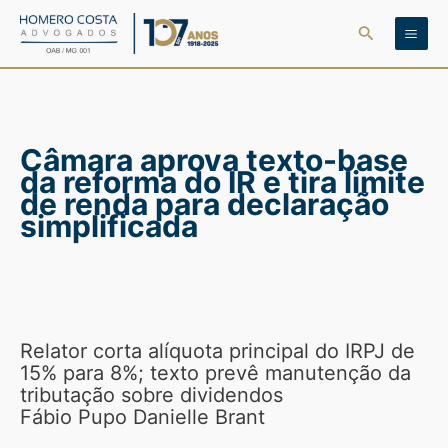
Ir
Pesquisar
para
o
conteúdo
Câmara aprova texto-base
da reforma do IR e tira limite
de renda para declaração
simplificada
Relator corta alíquota principal do IRPJ de
15% para 8%; texto prevê manutenção da
tributação sobre dividendos
Fábio Pupo Danielle Brant