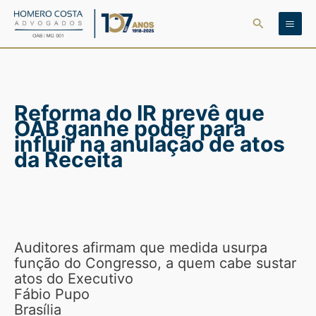
Ir
Pesquisar
para
o
conteúdo
Reforma do IR prevê que
OAB ganhe poder para
influir na anulação de atos
da Receita
Auditores afirmam que medida usurpa
função do Congresso, a quem cabe sustar
atos do Executivo
Fábio Pupo
Brasília