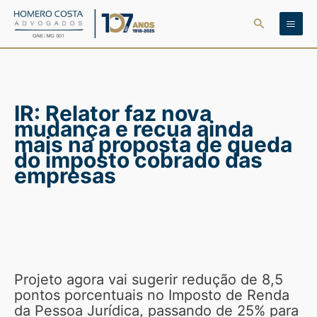
Ir
Pesquisar
para
o
conteúdo
IR: Relator faz nova
mudança e recua ainda
mais na proposta de queda
do imposto cobrado das
empresas
Projeto agora vai sugerir redução de 8,5
pontos porcentuais no Imposto de Renda
da Pessoa Jurídica, passando de 25% para