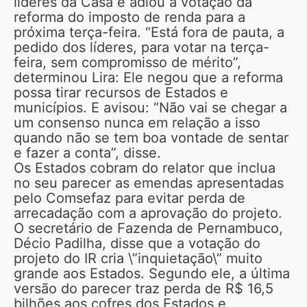
líderes da Casa e adiou a votação da
reforma do imposto de renda para a
próxima terça-feira. “Está fora de pauta, a
pedido dos líderes, para votar na terça-
feira, sem compromisso de mérito”,
determinou Lira: Ele negou que a reforma
possa tirar recursos de Estados e
municípios. E avisou: “Não vai se chegar a
um consenso nunca em relação a isso
quando não se tem boa vontade de sentar
e fazer a conta”, disse.
Os Estados cobram do relator que inclua
no seu parecer as emendas apresentadas
pelo Comsefaz para evitar perda de
arrecadação com a aprovação do projeto.
O secretário de Fazenda de Pernambuco,
Décio Padilha, disse que a votação do
projeto do IR cria \”inquietação\” muito
grande aos Estados. Segundo ele, a última
versão do parecer traz perda de R$ 16,5
bilhões aos cofres dos Estados e