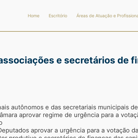
Home
Escritório
Áreas de Atuação e Profissiona
 associações e secretários de 
is autônomos e das secretariais municipais de 
âmara aprovar regime de urgência para a votaç
o
eputados aprovar a urgência para a votação d
or produtivo e secretários de finanças das capi