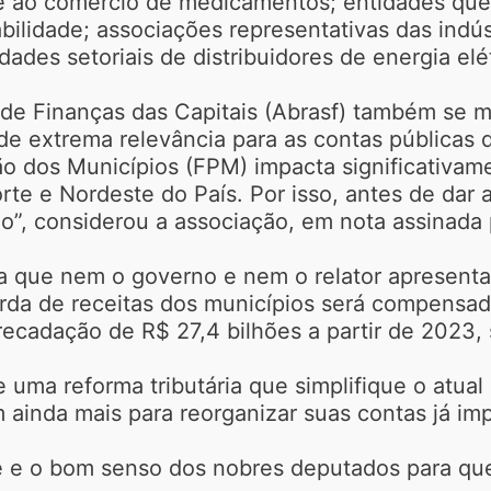
ia e ao comércio de medicamentos; entidades qu
ilidade; associações representativas das indústr
tidades setoriais de distribuidores de energia e
 de Finanças das Capitais (Abrasf) também se ma
é de extrema relevância para as contas públicas
ão dos Municípios (FPM) impacta significativam
rte e Nordeste do País. Por isso, antes de dar
”, considerou a associação, em nota assinada 
da que nem o governo e nem o relator apresent
da de receitas dos municípios será compensada
ecadação de R$ 27,4 bilhões a partir de 2023,
ma reforma tributária que simplifique o atual 
 ainda mais para reorganizar suas contas já im
e e o bom senso dos nobres deputados para que 