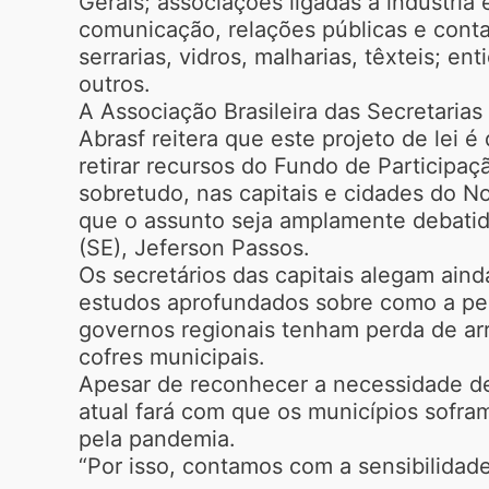
Gerais; associações ligadas à indústr
comunicação, relações públicas e contab
serrarias, vidros, malharias, têxteis; en
outros.
A Associação Brasileira das Secretarias
Abrasf reitera que este projeto de lei 
retirar recursos do Fundo de Participaç
sobretudo, nas capitais e cidades do No
que o assunto seja amplamente debatido
(SE), Jeferson Passos.
Os secretários das capitais alegam ain
estudos aprofundados sobre como a per
governos regionais tenham perda de arr
cofres municipais.
Apesar de reconhecer a necessidade de u
atual fará com que os municípios sofram
pela pandemia.
“Por isso, contamos com a sensibilidad