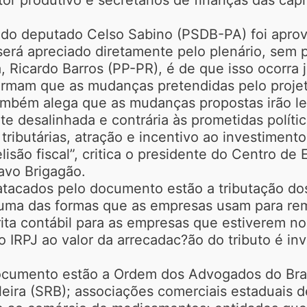
o do deputado Celso Sabino (PSDB-PA) foi apro
 será apreciado diretamente pelo plenário, sem
, Ricardo Barros (PP-PR), é de que isso ocorra
rmam que as mudanças pretendidas pelo projeto
ambém alega que as mudanças propostas irão lev
 desalinhada e contrária às prometidas polític
ributárias, atração e incentivo ao investimento
lisão fiscal”, critica o presidente do Centro 
avo Brigagão.
 atacados pelo documento estão a tributação do
, uma das formas que as empresas usam para re
ita contábil para as empresas que estiverem no
o IRPJ ao valor da arrecadac?ão do tributo é inv
ocumento estão a Ordem dos Advogados do Bras
ileira (SRB); associações comerciais estaduais 