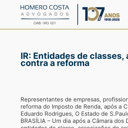
Ir
para
o
conteúdo
IR: Entidades de classes,
contra a reforma
Representantes de empresas, profissiona
reforma do Imposto de Renda, após a C
Eduardo Rodrigues, O Estado de S.Paul
BRASÍLIA – Um dia após a Câmara dos D
entidades de classe, associações do set