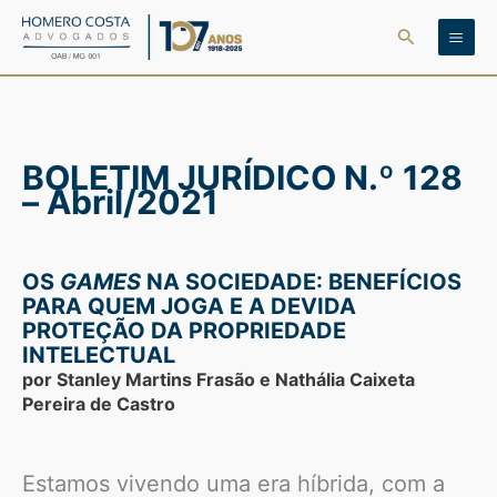
Ir
Pesquisar
para
o
conteúdo
BOLETIM JURÍDICO N.º 128
– Abril/
2021
OS
GAMES
NA SOCIEDADE: BENEFÍCIOS
PARA QUEM JOGA E A DEVIDA
PROTEÇÃO DA PROPRIEDADE
INTELECTUAL
por Stanley Martins Frasão e Nathália Caixeta
Pereira de Castro
Estamos vivendo uma era híbrida, com a