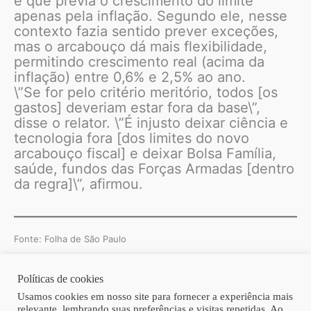
e que previa o crescimento do limite
apenas pela inflação. Segundo ele, nesse
contexto fazia sentido prever exceções,
mas o arcabouço dá mais flexibilidade,
permitindo crescimento real (acima da
inflação) entre 0,6% e 2,5% ao ano.
\”Se for pelo critério meritório, todos [os
gastos] deveriam estar fora da base\”,
disse o relator. \”É injusto deixar ciência e
tecnologia fora [dos limites do novo
arcabouço fiscal] e deixar Bolsa Família,
saúde, fundos das Forças Armadas [dentro
da regra]\”, afirmou.
Fonte: Folha de São Paulo
Políticas de cookies
Copyright © 2026 | Homero Costa Advogados
Usamos cookies em nosso site para fornecer a experiência mais
relevante, lembrando suas preferências e visitas repetidas. Ao