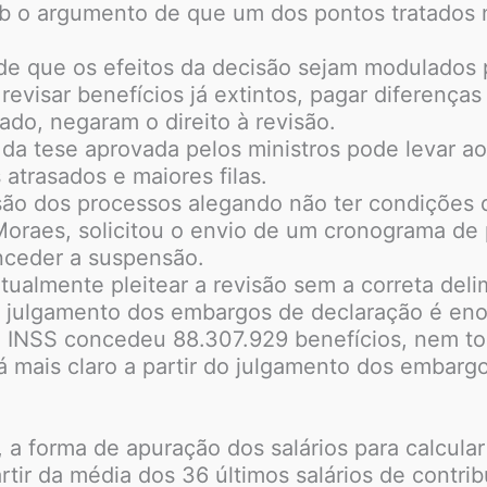
b o argumento de que um dos pontos tratados n
ede que os efeitos da decisão sejam modulados 
 revisar benefícios já extintos, pagar diferença
ado, negaram o direito à revisão.
a da tese aprovada pelos ministros pode levar 
trasados e maiores filas.
são dos processos alegando não ter condições d
 Moraes, solicitou o envio de um cronograma de
nceder a suspensão.
almente pleitear a revisão sem a correta delim
o julgamento dos embargos de declaração é eno
 o INSS concedeu 88.307.929 benefícios, nem to
á mais claro a partir do julgamento dos embargo
a forma de apuração dos salários para calcula
artir da média dos 36 últimos salários de contrib