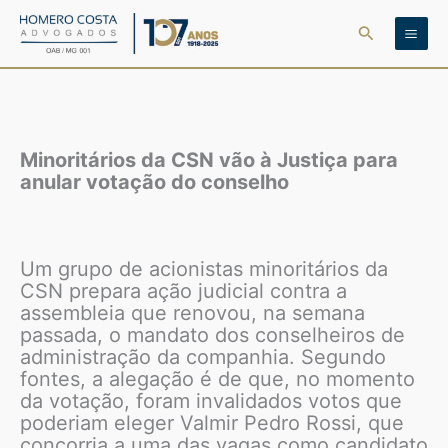
Ir
Pesquisar
para
o
conteúdo
Minoritários da CSN vão à Justiça para
anular votação do conselho
Um grupo de acionistas minoritários da
CSN prepara ação judicial contra a
assembleia que renovou, na semana
passada, o mandato dos conselheiros de
administração da companhia. Segundo
fontes, a alegação é de que, no momento
da votação, foram invalidados votos que
poderiam eleger Valmir Pedro Rossi, que
concorria a uma das vagas como candidato