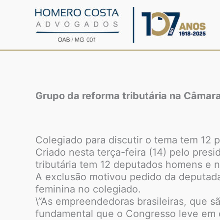
Ir
para
o
conteúdo
Grupo da reforma tributária na Câmar
Colegiado para discutir o tema tem 12
Criado nesta terça-feira (14) pelo presi
tributária tem 12 deputados homens e 
A exclusão motivou pedido da deputada
feminina no colegiado.
\”As empreendedoras brasileiras, que s
fundamental que o Congresso leve em c