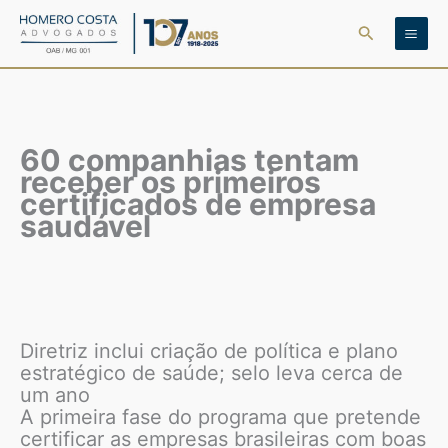
Ir
Pesquisar
para
o
conteúdo
60 companhias tentam
receber os primeiros
certificados de empresa
saudável
Diretriz inclui criação de política e plano
estratégico de saúde; selo leva cerca de
um ano
A primeira fase do programa que pretende
certificar as empresas brasileiras com boas