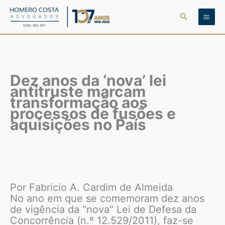
Ir
Pesquisar
para
o
conteúdo
Dez anos da ‘nova’ lei
antitruste marcam
transformação aos
processos de fusões e
aquisições no País
Por Fabricio A. Cardim de Almeida
No ano em que se comemoram dez anos
de vigência da “nova” Lei de Defesa da
Concorrência (n.º 12.529/2011), faz-se