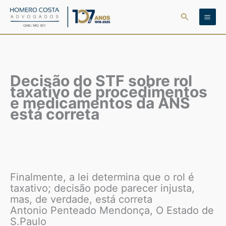
Ir
Pesquisar
para
o
conteúdo
Decisão do STF sobre rol
taxativo de procedimentos
e medicamentos da ANS
está correta
Finalmente, a lei determina que o rol é
taxativo; decisão pode parecer injusta,
mas, de verdade, está correta
Antonio Penteado Mendonça, O Estado de
S.Paulo