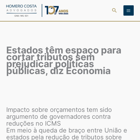
Ir
Pesquisar
para
o
conteúdo
Estados têm espaço para
cortar tributos sem
prejudicar políticas
públicas, diz Economia
Impacto sobre orçamentos tem sido
argumento de governadores contra
reduções no ICMS
Em meio à queda de braço entre União e
estados pela redução de tributos sobre