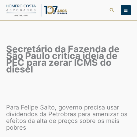
Ir
Pesquisar
para
o
conteúdo
Secretário da Fazenda de
São Paulo critica ideia de
PEC para zerar ICMS do
diesel
Para Felipe Salto, governo precisa usar
dividendos da Petrobras para amenizar os
efeitos da alta de preços sobre os mais
pobres