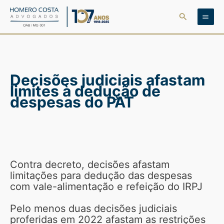
Ir
Pesquisar
para
o
conteúdo
Decisões judiciais afastam
limites à dedução de
despesas do PAT
Contra decreto, decisões afastam
limitações para dedução das despesas
com vale-alimentação e refeição do IRPJ
Pelo menos duas decisões judiciais
proferidas em 2022 afastam as restrições