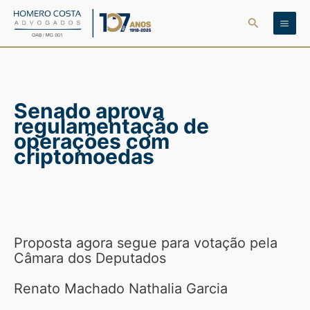
Ir
Pesquisar
para
o
conteúdo
Senado aprova
regulamentação de
operações com
criptomoedas
Proposta agora segue para votação pela
Câmara dos Deputados
Renato Machado Nathalia Garcia