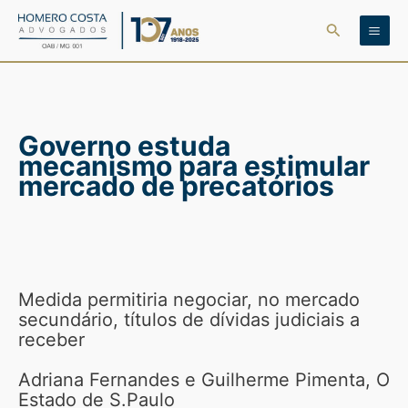
Ir
Pesquisar
para
o
conteúdo
Governo estuda
mecanismo para estimular
mercado de precatórios
Medida permitiria negociar, no mercado
secundário, títulos de dívidas judiciais a
receber
Adriana Fernandes e Guilherme Pimenta, O
Estado de S.Paulo