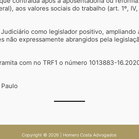
 que contraída após a aposentadoria ou reforma
ral), aos valores sociais do trabalho (art. 1º, IV
Judiciário como legislador positivo, ampliando
ntes não expressamente abrangidos pela legisla
ramita com no TRF1 o número 1013883-16.2020
 Paulo
Copyright © 2026 | Homero Costa Advogados