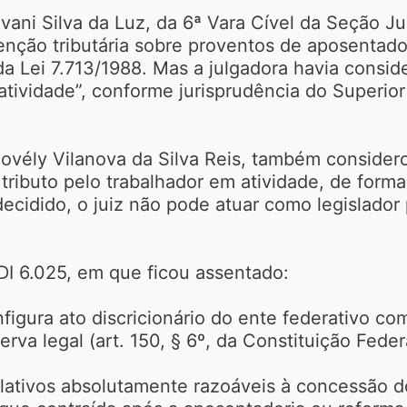
vani Silva da Luz, da 6ª Vara Cível da Seção Judi
senção tributária sobre proventos de aposenta
a Lei 7.713/1988. Mas a julgadora havia consi
tividade”, conforme jurisprudência do Superior 
 Novély Vilanova da Silva Reis, também consider
 tributo pelo trabalhador em atividade, de for
cidido, o juiz não pode atuar como legislador p
DI 6.025, em que ficou assentado:
figura ato discricionário do ente federativo com
erva legal (art. 150, § 6º, da Constituição Federa
ulativos absolutamente razoáveis à concessão do