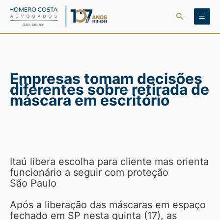
Ir
Pesquisar
para
o
conteúdo
Empresas tomam decisões
diferentes sobre retirada de
máscara em escritório
Itaú libera escolha para cliente mas orienta
funcionário a seguir com proteção
São Paulo
Após a liberação das máscaras em espaço
fechado em SP nesta quinta (17), as