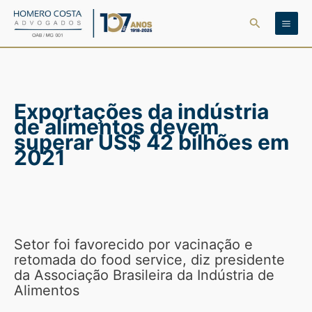
Ir
Pesquisar
para
o
conteúdo
Exportações da indústria
de alimentos devem
superar US$ 42 bilhões em
2021
Setor foi favorecido por vacinação e
retomada do food service, diz presidente
da Associação Brasileira da Indústria de
Alimentos