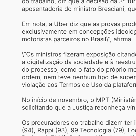
do trabalho, diz que a decisão da 3ª t
aposentadoria do ministro Bresciani, que
Em nota, a Uber diz que as provas prod
exclusivamente em concepções ideológi
motoristas parceiros no Brasil\”, afirma.
\”Os ministros fizeram exposição citan
a digitalização da sociedade e à reestr
do processo, como o fato do próprio m
ordem, nem teve nenhum tipo de superv
violação aos Termos de Uso da platafor
No início de novembro, o MPT (Ministér
solicitando que a Justiça reconheça ví
Os procuradores do trabalho dizem ter 
(94), Rappi (93), 99 Tecnologia (79), Log