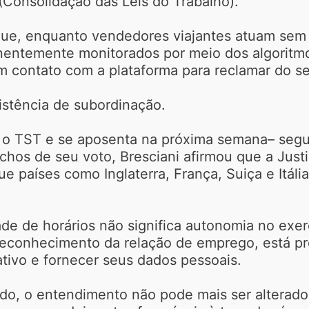
(Consolidação das Leis do Trabalho).
e que, enquanto vendedores viajantes atuam sem
entemente monitorados por meio dos algoritmos.
em contato com a plataforma para reclamar do se
xistência de subordinação.
a o TST e se aposenta na próxima semana– segui
chos de seu voto, Bresciani afirmou que a Just
 países como Inglaterra, França, Suiça e Itáli
ade de horários não significa autonomia no exer
 reconhecimento da relação de emprego, está p
ativo e fornecer seus dados pessoais.
o, o entendimento não pode mais ser alterado. 