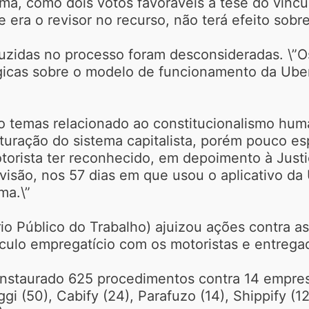
urma, como dois votos favoráveis à tese do vínc
 era o revisor no recurso, não terá efeito sobre
uzidas no processo foram desconsideradas. \”O
cas sobre o modelo de funcionamento da Uber 
do temas relacionado ao constitucionalismo huma
uturação do sistema capitalista, porém pouco e
otorista ter reconhecido, em depoimento à Jus
isão, nos 57 dias em que usou o aplicativo da 
ma.\”
io Público do Trabalho) ajuizou ações contra a
nculo empregatício com os motoristas e entrega
instaurado 625 procedimentos contra 14 empresa
gi (50), Cabify (24), Parafuzo (14), Shippify (12