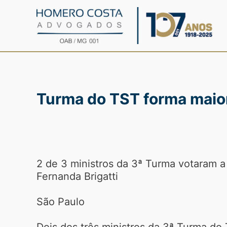
Ir
para
o
conteúdo
Turma do TST forma maior
2 de 3 ministros da 3ª Turma votaram a
Fernanda Brigatti
São Paulo
Dois dos três ministros da 3ª Turma do