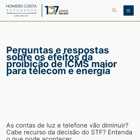
Ir
Pesquisar
para
o
conteúdo
Perguntas e respostas
sobre os efeitos da
proibição de ICMS maior
para telecom e energia
As contas de luz e telefone vão diminuir?
Cabe recurso da decisão do STF? Entenda
o que pode acontecer