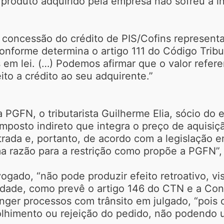
 produto adquirido pela empresa não sofreu a i
 concessão do crédito de PIS/Cofins representa 
 conforme determina o artigo 111 do Código Tri
as em lei. (…) Podemos afirmar que o valor refe
ito a crédito ao seu adquirente.”
 PGFN, o tributarista Guilherme Elia, sócio do
posto indireto que integra o preço de aquisição
rada e, portanto, de acordo com a legislação e
razão para a restrição como propõe a PGFN”, 
ogado, “não pode produzir efeito retroativo, vi
vidade, como prevê o artigo 146 do CTN e a Const
ger processos com trânsito em julgado, “pois
olhimento ou rejeição do pedido, não podendo 