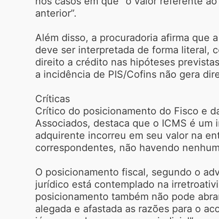
nos casos em que “o valor referente ao
anterior”.
Além disso, a procuradoria afirma que a
deve ser interpretada de forma literal,
direito a crédito nas hipóteses previst
a incidência de PIS/Cofins não gera dire
Críticas
Crítico do posicionamento do Fisco e da
Associados, destaca que o ICMS é um im
adquirente incorreu em seu valor na ent
correspondentes, não havendo nenhuma 
O posicionamento fiscal, segundo o adv
jurídico está contemplado na irretroati
posicionamento também não pode abran
alegada e afastada as razões para o ac