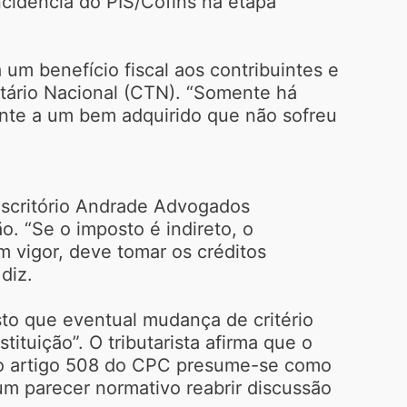
ncidência do PIS/Cofins na etapa
um benefício fiscal aos contribuintes e
butário Nacional (CTN). “Somente há
rente a um bem adquirido que não sofreu
 escritório Andrade Advogados
. “Se o imposto é indireto, o
m vigor, deve tomar os créditos
diz.
sto que eventual mudança de critério
ituição”. O tributarista afirma que o
 o artigo 508 do CPC presume-se como
um parecer normativo reabrir discussão