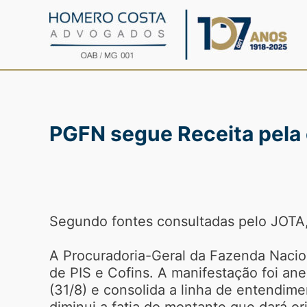
Ir
para
o
conteúdo
PGFN segue Receita pela 
Segundo fontes consultadas pelo JOTA
A Procuradoria-Geral da Fazenda Nacio
de PIS e Cofins. A manifestação foi ane
(31/8) e consolida a linha de entendim
diminui a fatia do montante que dará or